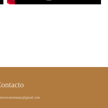
ontacto
otectoramelampo@gmail.com