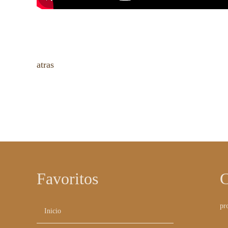
atras
Favoritos
C
Saltar
pr
Inicio
navegación